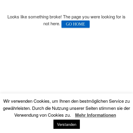
Veranstaltungen
Looks like something broke! The page you were looking for is
not here.
GO HOME
Kirche
Ukrainische griechisch-katholische Kirche in Neu-Ulm
Gottesdienste
Gallerie
Kontakt
Impressum
Wir verwenden Cookies, um Ihnen den bestmöglichen Service zu
gewährleisten. Durch die Nutzung unserer Seiten stimmen sie der
Verwendung von Cookies zu.
Mehr Informationen
© 2018 – 2022 Ukrainische Katholische Kirche in Neu-Ulm |
Verstanden
Facebook-Gruppe