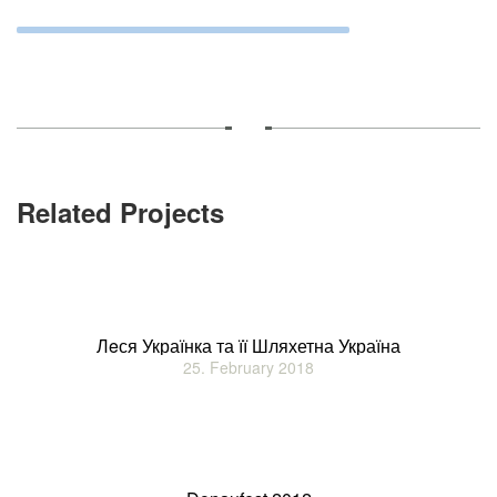
Видатнi украiнцi
Подiї
Церква
Related Projects
Українська Греко-Католицька Церква в Новому Ульмi
Богослужiння
Фото
Лeся Українка та її Шляхетна Україна
25. February 2018
Контакти
Impressum