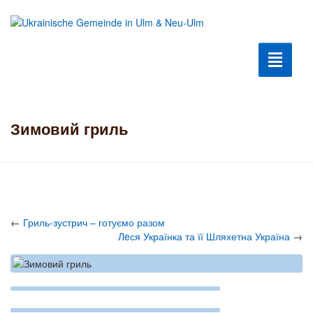
Toggle n
Війна 2022
Зимовий гриль
Координаційний центр
Гуманітарна допомога
Допомога Біженцям
←
Гриль-зустрич – готуємо разом
Лeся Українка та її Шляхетна Україна
→
Культура
Клуб Шанувальників
Iсторiя громади