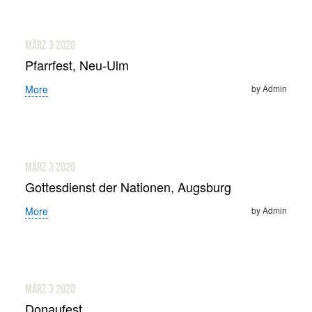
Veranstaltungen
März 3
2020
Kirche
Pfarrfest, Neu-Ulm
More
by Admin
Ukrainische griechisch-katholische Kirche in Neu-Ulm
Gottesdienste
Gallerie
März 3
2020
Gottesdienst der Nationen, Augsburg
Kontakt
More
by Admin
Impressum
März 3
2020
Donaufest