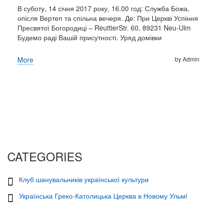
В суботу, 14 січня 2017 року, 16.00 год: Служба Божа,
опісля Вертеп та спільна вечеря. Де: При Церкві Успіння
Видатнi украiнцi
Пресвятої Богородиці – ReuttierStr. 60, 89231 Neu-Ulm
Будемо раді Вашій присутності. Уряд домівки
Подiї
More
by Admin
Церква
Українська Греко-Католицька Церква в Новому Ульмi
Богослужiння
Фото
CATEGORIES
Контакти
Клуб шанувальників української культури
Impressum
Українська Греко-Католицька Церква в Новому Ульмi