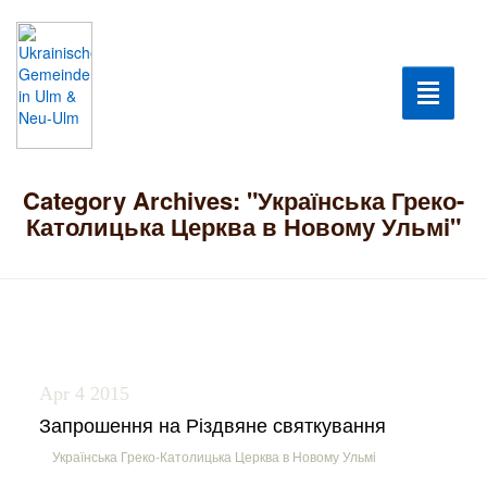
Toggle n
Війна 2022
Category Archives:
"Українська Греко-
Координаційний центр
Католицька Церква в Новому Ульмi"
Гуманітарна допомога
Допомога Біженцям
Культура
Apr 4
2015
Запрошення на Різдвяне святкування
Клуб Шанувальників
Українська Греко-Католицька Церква в Новому Ульмi
Iсторiя громади