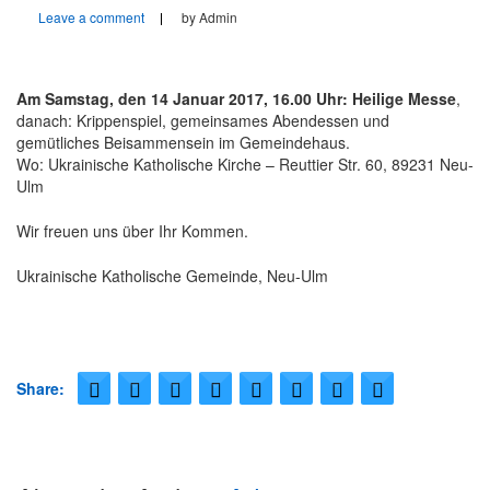
Leave a comment
by Admin
Veranstaltungen
Am Samstag, den 14 Januar 2017, 16.00 Uhr: Heilige Messe
Kirche
,
danach: Krippenspiel, gemeinsames Abendessen und
gemütliches Beisammensein im Gemeindehaus.
Ukrainische griechisch-katholische Kirche in Neu-Ulm
Wo: Ukrainische Katholische Kirche – Reuttier Str. 60, 89231 Neu-
Ulm
Gottesdienste
Wir freuen uns über Ihr Kommen.
Gallerie
Ukrainische Katholische Gemeinde, Neu-Ulm
Kontakt
Impressum
Share: