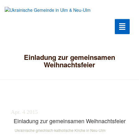
Toggle n
Krieg2022
Einladung zur gemeinsamen
Humanitäre Hilfe
Weihnachtsfeier
Hilfe für Flüchtlinge
Ukrainische Kultur
Kultur Club
Apr. 4
2015
Einladung zur gemeinsamen Weihnachtsfeier
Geschichte der Gemeinde
Ukrainische griechisch-katholische Kirche in Neu-Ulm
Berühmte Ukrainer