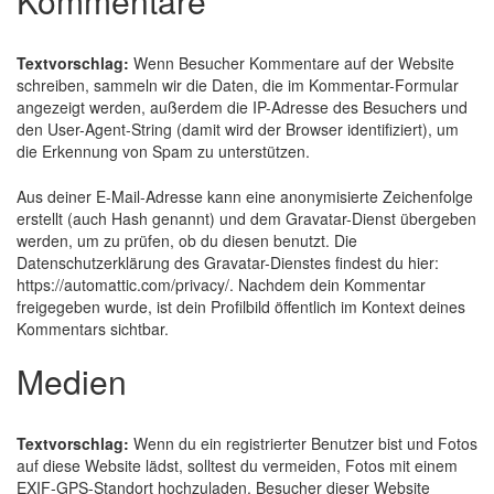
Kommentare
Veranstaltungen
Textvorschlag:
Wenn Besucher Kommentare auf der Website
schreiben, sammeln wir die Daten, die im Kommentar-Formular
Kirche
angezeigt werden, außerdem die IP-Adresse des Besuchers und
den User-Agent-String (damit wird der Browser identifiziert), um
die Erkennung von Spam zu unterstützen.
Ukrainische griechisch-katholische Kirche in Neu-Ulm
Aus deiner E-Mail-Adresse kann eine anonymisierte Zeichenfolge
Gottesdienste
erstellt (auch Hash genannt) und dem Gravatar-Dienst übergeben
werden, um zu prüfen, ob du diesen benutzt. Die
Gallerie
Datenschutzerklärung des Gravatar-Dienstes findest du hier:
https://automattic.com/privacy/. Nachdem dein Kommentar
freigegeben wurde, ist dein Profilbild öffentlich im Kontext deines
Kontakt
Kommentars sichtbar.
Medien
Impressum
Textvorschlag:
Wenn du ein registrierter Benutzer bist und Fotos
auf diese Website lädst, solltest du vermeiden, Fotos mit einem
EXIF-GPS-Standort hochzuladen. Besucher dieser Website