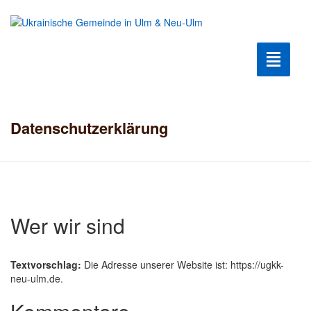
Toggle n
Krieg2022
Datenschutzerklärung
Humanitäre Hilfe
Hilfe für Flüchtlinge
Ukrainische Kultur
Wer wir sind
Kultur Club
Textvorschlag:
Die Adresse unserer Website ist: https://ugkk-
Geschichte der Gemeinde
neu-ulm.de.
Berühmte Ukrainer