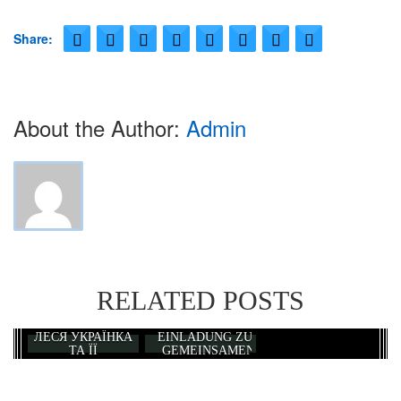
Veranstaltungen
Share:
Kirche
About the Author:
Admin
Ukrainische griechisch-katholische Kirche in Neu-Ulm
Gottesdienste
Gallerie
Kontakt
RELATED POSTS
Impressum
ЛЕСЯ УКРАЇНКА
EINLADUNG ZUR
ТА ЇЇ
GEMEINSAMEN
ШЛЯХЕТНА
WEIHNACHTSFEIER
УКРАЇНА