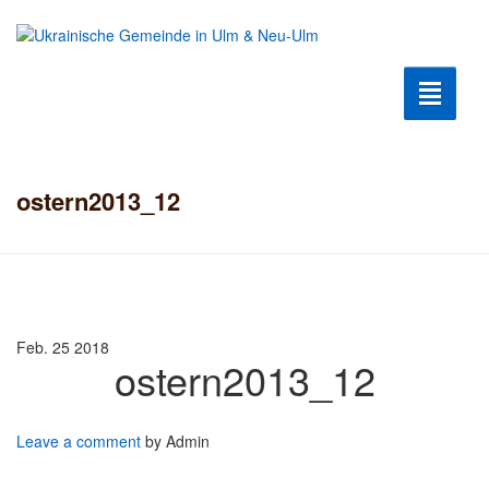
Toggle n
Krieg2022
ostern2013_12
Humanitäre Hilfe
Hilfe für Flüchtlinge
Ukrainische Kultur
Feb. 25
2018
ostern2013_12
Kultur Club
Geschichte der Gemeinde
Leave a comment
by Admin
Berühmte Ukrainer