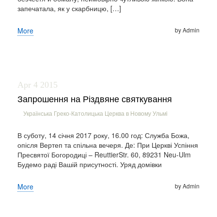
запечатала, як у скарбницю, […]
More
by Admin
Apr 4
2015
Запрошення на Різдвяне святкування
Українська Греко-Католицька Церква в Новому Ульмi
В суботу, 14 січня 2017 року, 16.00 год: Служба Божа,
опісля Вертеп та спільна вечеря. Де: При Церкві Успіння
Пресвятої Богородиці – ReuttierStr. 60, 89231 Neu-Ulm
Будемо раді Вашій присутності. Уряд домівки
More
by Admin