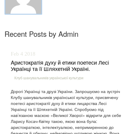
Видатнi украiнцi
Подiї
Recent Posts by Admin
Церква
Feb 4
2018
Українська Греко-Католицька Церква в Новому Ульмi
Aристократія духу й етики поетеси Лесі
Українці та її Шляхетній Україні.
Богослужiння
Клуб шанувальників української культури
Фото
Дорогі Українці та друзі України. Запрошуємо на зустріч
Клубу шанувальників української культури, присвячену
Контакти
поетесі аристократії духу й етики лицарства Лесі
Українці та її Шляхетній Україні. Спробуємо під
Impressum
нав’язаною маскою «Великої Хворої» відкрити для себе
Ларису Косач-Квітку такою, якою вона була:
аристократкою, інтелектуалкою, непримиренною до
безчестя й обману, неймовірно чутливою жінкою. Вона