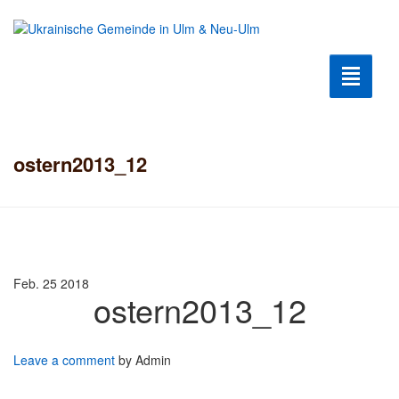
Toggle n
Krieg2022
ostern2013_12
Humanitäre Hilfe
Hilfe für Flüchtlinge
Ukrainische Kultur
Feb. 25
2018
ostern2013_12
Kultur Club
Geschichte der Gemeinde
Leave a comment
by Admin
Berühmte Ukrainer