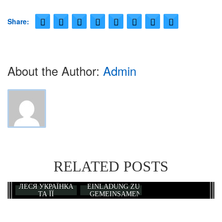
Veranstaltungen
Share:
Kirche
About the Author:
Admin
Ukrainische griechisch-katholische Kirche in Neu-Ulm
Gottesdienste
Gallerie
Kontakt
RELATED POSTS
Impressum
ЛЕСЯ УКРАЇНКА
EINLADUNG ZUR
ТА ЇЇ
GEMEINSAMEN
ШЛЯХЕТНА
WEIHNACHTSFEIER
УКРАЇНА