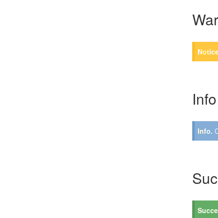
War
Notice
Info
Info.
C
Suc
Succe