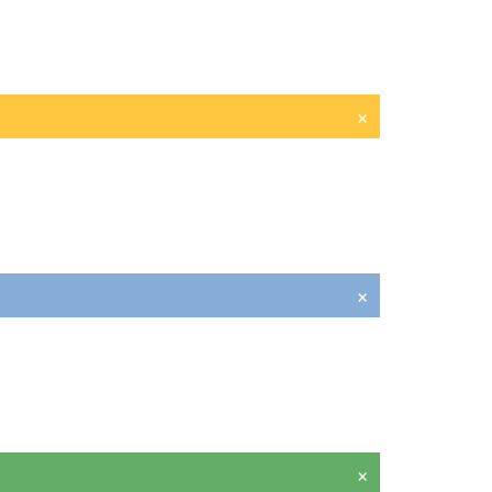
×
×
×