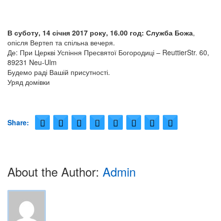
Видатнi украiнцi
В суботу, 14 січня 2017 року, 16.00 год: Служба Божа
,
опісля Вертеп та спільна вечеря.
Подiї
Де: При Церкві Успіння Пресвятої Богородиці – ReuttierStr. 60,
89231 Neu-Ulm
Церква
Будемо раді Вашій присутності.
Уряд домівки
Українська Греко-Католицька Церква в Новому Ульмi
Богослужiння
Share:
Фото
Контакти
About the Author:
Admin
Impressum