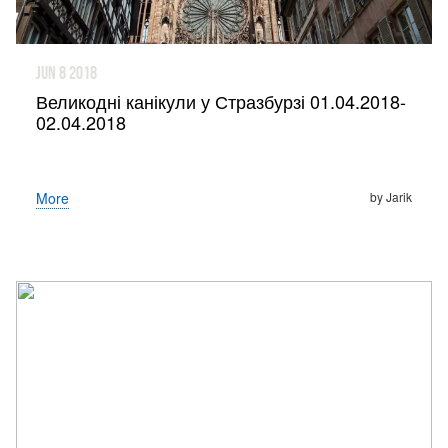
Видатнi украiнцi
Jun 8
2018
Подiї
Великодні канікули у Стразбурзі 01.04.2018-
02.04.2018
Церква
Українська Греко-Католицька Церква в Новому Ульмi
More
by Jarik
Богослужiння
Фото
Контакти
Impressum