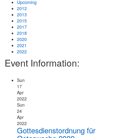
Upcoming
2012
Видатнi украiнцi
2013
2015
2017
Подiї
2018
2020
Церква
2021
2022
Українська Греко-Католицька Церква в Новому Ульмi
Event Information:
Богослужiння
Sun
17
Фото
Apr
2022
Контакти
Sun
24
Apr
Impressum
2022
Gottesdienstordnung für