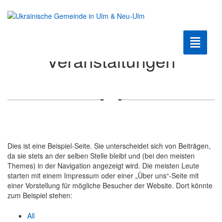
Toggle n
Veranstaltungen
Війна 2022
Координаційний центр
Гуманітарна допомога
Dies ist eine Beispiel-Seite. Sie unterscheidet sich von Beiträgen,
Допомога Біженцям
da sie stets an der selben Stelle bleibt und (bei den meisten
Themes) in der Navigation angezeigt wird. Die meisten Leute
Культура
starten mit einem Impressum oder einer „Über uns“-Seite mit
einer Vorstellung für mögliche Besucher der Website. Dort könnte
Клуб Шанувальників
zum Beispiel stehen:
All
Iсторiя громади